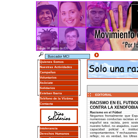
Sabado 08 agosto de 126
Quienes Somos
Nuestras Actividades
Campañas
Voluntarios
Asóciate
Solidarios
Esteban Ibarra
EDITORIAL
Teléfono de la Víctima
RACISMO EN EL FUTBO
Contacta
CONTRA LA XENOFOBIA
Racismo en el Fútbol
Negamos frontalmente que Espa
numerosas conductas racistas en
español sea racista, pero sos
nuestro futbol, no atajados, cuan
Intolerancia
capacidad policial e insti
comportamientos. Y rechazamos l
Derechos Humanos
reflejo; no es verdad, los Ultra